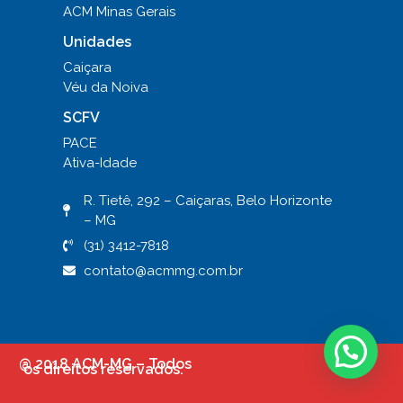
ACM Minas Gerais
Unidades
Caiçara
Véu da Noiva
SCFV
PACE
Ativa-Idade
R. Tietê, 292 – Caiçaras, Belo Horizonte
– MG
(31) 3412-7818
contato@acmmg.com.br
@ 2018 ACM-MG – Todos
os direitos reservados.