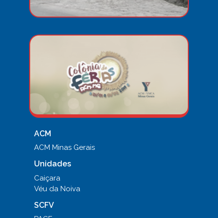
Colô
de
Féri
ACM
MG 
Jane
2019
ACM
ACM Minas Gerais
Unidades
Caiçara
Véu da Noiva
SCFV