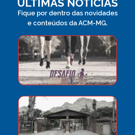
ÚLTIMAS NOTÍCIAS
Fique por dentro das novidades
e conteúdos da ACM-MG.
Desa
ACM
MG
Lazer
resp
soci